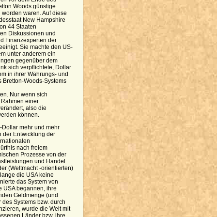
etton Woods günstige
 worden waren. Auf diese
ndesstaat New Hampshire
von 44 Staaten
igen Diskussionen und
nd Finanzexperten der
eeinigt. Sie machte den US-
dem unter anderem ein
rungen gegenüber dem
 sich verpflichtete, Dollar
om in ihrer Währungs- und
des Bretton-Woods-Systems
ten. Nur wenn sich
m Rahmen einer
erändert, also die
werden können.
S-Dollar mehr und mehr
n der Entwicklung der
rnationalen
rfnis nach freiem
omischen Prozesse von der
enstleistungen und Handel
er (Weltmacht -orientierten)
olange die USA keine
onierte das System von
ie USA begannen, ihre
enden Geldmenge (und
er des Systems bzw. durch
nzieren, wurde die Welt mit
ssenen Länder bzw. ihre