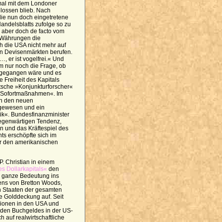
umal mit dem Londoner
lossen blieb. Nach
ie nun doch eingetretene
andelsblatts zufolge so zu
e, aber doch de facto vom
en Währungen die
h die USA nicht mehr auf
den Devisenmärkten berufen.
, er ist vogelfrei.« Und
em nur noch die Frage, ob
e gegangen wäre und es
 Freiheit des Kapitals
tsche »Konjunkturforscher«
r Sofortmaßnahmen«. Im
on den neuen
 gewesen und ein
itik«. Bundesfinanzminister
 gegenwärtigen Tendenz,
 und das Kräftespiel des
nts erschöpfte sich im
r den amerikanischen
. Christian in einem
 Dollarkapitals«
den
 ganze Bedeutung ins
ns von Bretton Woods,
en Staaten der gesamten
de Golddeckung auf. Seit
llionen in den USA und
den Buchgeldes in der US-
auf realwirtschaftliche