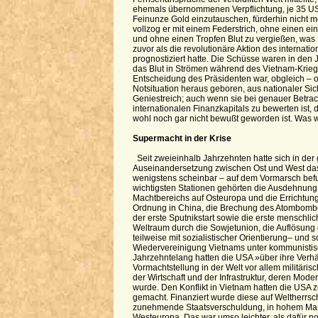
ehemals übernommenen Verpflichtung, je 35 US
Feinunze Gold einzutauschen, fürderhin nicht
vollzog er mit einem Federstrich, ohne einen 
und ohne einen Tropfen Blut zu vergießen, was
zuvor als die revolutionäre Aktion des internatio
prognostiziert hatte. Die Schüsse waren in den 
das Blut in Strömen während des Vietnam-Krieg
Entscheidung des Präsidenten war, obgleich – o
Notsituation heraus geboren, aus nationaler Sic
Geniestreich; auch wenn sie bei genauer Betrac
internationalen Finanzkapitals zu bewerten ist,
wohl noch gar nicht bewußt geworden ist. Was
Supermacht in der Krise
Seit zweieinhalb Jahrzehnten hatte sich in der
Auseinandersetzung zwischen Ost und West das 
wenigstens scheinbar – auf dem Vormarsch bef
wichtigsten Stationen gehörten die Ausdehnung
Machtbereichs auf Osteuropa und die Errichtun
Ordnung in China, die Brechung des Atombom
der erste Sputnikstart sowie die erste menschl
Weltraum durch die Sowjetunion, die Auflösung
teilweise mit sozialistischer Orientierung– und 
Wiedervereinigung Vietnams unter kommunistis
Jahrzehntelang hatten die USA »über ihre Verhäl
Vormachtstellung in der Welt vor allem militärisc
der Wirtschaft und der Infrastruktur, deren Mode
wurde. Den Konflikt in Vietnam hatten die USA 
gemacht. Finanziert wurde diese auf Weltherrscha
zunehmende Staatsverschuldung, in hohem Ma
Westeuropa. Das war umso leichter, als dafür 