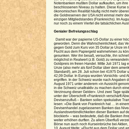
Notenbanken mußten Dollar aufkaufen, um ihre
beschlossenen Niveau zu halten. Diese Kurse s
ökonomischen Realität häufig nicht mehr übere
die Goldreserven der USA nicht einmal mehr de
einzigen Mitgliedslandes (Frankreichs). Im Augu
nur noch zu einem Viertel die tatsächlichen Au
Genialer Befreiungsschlag
Damit war der papierne US-Dollar zu einer h
geworden. Denn die Wahrscheinlichkeit, das Ve
gegen Gold zum Kurs von 35 Dollar je Unze im 
Flucht aus dem Papiergeld wahrnehmen zu könn
gesunken. Wer ihn besaß, versuchte, ihn schne
möglichst in Realwert (z.B. Gold) zu verwandeln
Goldpreis im freien Handel. Mitte Juli 1971 lag e
Unze (also mehr als fünf Dollar über dem amer
Standard!), am 28. Juli schon bei 41975 Dollar 
42,09 Dollar. In Europa wurden Vorsichts- un
ergriffen. In der Schweiz wurde nach Angaben d
August 1971 unter anderem »in Aussicht genomm
in die Schweiz unattraktiv zu machen durch eine
Verzinsung dieser Gelder«. Und zwei Tage späte
unter der Überschrift »Frankreich verschärft
Devisenzufluß – Banken sollen spekulative Tra
lesen: »Die Bank von Frankreich hat … in eine
Devisenhandel zugelassenen Banken das Nive
Auslandsverbindlichkeiten dieser Banken auf 
blockiert« – was bedeutete, daß die Banken ihre
weiter erhöhen durften. Zu allem Überfluß verz
Börse nun auch noch Kurseinbrüche bei Aktien,
10. August titelte: »Flucht aus dem Dollar und a