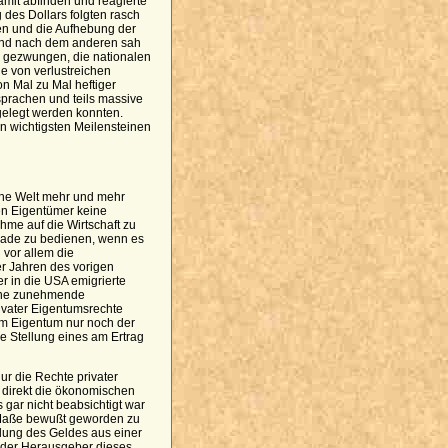
amit abfinden und reagierte
des Dollars folgten rasch
en und die Aufhebung der
and nach dem anderen sah
e gezwungen, die nationalen
e von verlustreichen
n Mal zu Mal heftiger
sprachen und teils massive
gelegt werden konnten.
n wichtigsten Meilensteinen
che Welt mehr und mehr
ten Eigentümer keine
hme auf die Wirtschaft zu
rade zu bedienen, wenn es
vor allem die
er Jahren des vorigen
er in die USA emigrierte
eine zunehmende
rivater Eigentumsrechte
vom Eigentum nur noch der
e Stellung eines am Ertrag
r die Rechte privater
n direkt die ökonomischen
gar nicht beabsichtigt war
m Maße bewußt geworden zu
lung des Geldes aus einer
de der Herausgeber dieses