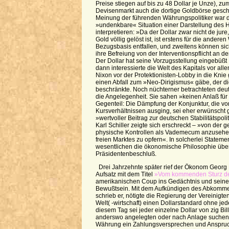
Preise stiegen auf bis zu 48 Dollar je Unze), z
Devisenmarkt auch die dortige Goldbörse gesch
Meinung der führenden Währungspolitiker war d
»undenkbare« Situation einer Darstellung des H
interpretieren: »Da der Dollar zwar nicht de jur
Gold völlig gelöst ist, ist erstens für die ander
Bezugsbasis entfallen, und zweitens können sic
ihre Befreiung von der Interventionspflicht an 
Der Dollar hat seine Vorzugsstellung eingebüßt …
dann interessierte die Welt des Kapitals vor all
Nixon vor der Protektionisten-Lobby in die Kni
einen Abfall zum »Neo-Dirigismus« gäbe, der die
beschränkte. Noch nüchterner betrachteten deu
die Angelegenheit. Sie sahen »keinen Anlaß fü
Gegenteil: Die Dämpfung der Konjunktur, die v
Kursverhältnissen ausging, sei eher erwünscht
»wertvoller Beitrag zur deutschen Stabilitätspol
Karl Schiller zeigte sich erschreckt – »von der
physische Kontrollen als Vademecum anzusehen
freien Marktes zu opfern«. In solcherlei Stateme
wesentlichen die ökonomische Philosophie übe
Präsidentenbeschluß.
Drei Jahrzehnte später rief der Ökonom Georg P
Aufsatz mit dem Titel
»Vom kommenden Sturz des
amerikanischen Coup ins Gedächtnis und seine
Bewußtsein. Mit dem Aufkündigen des Abkomme
schrieb er, nötigte die Regierung der Vereinigt
Welt( -wirtschaft) einen Dollarstandard ohne je
diesem Tag sei jeder einzelne Dollar von zig Bi
anderswo angelegten oder nach Anlage suchen
Währung ein Zahlungsversprechen und Anspruch 