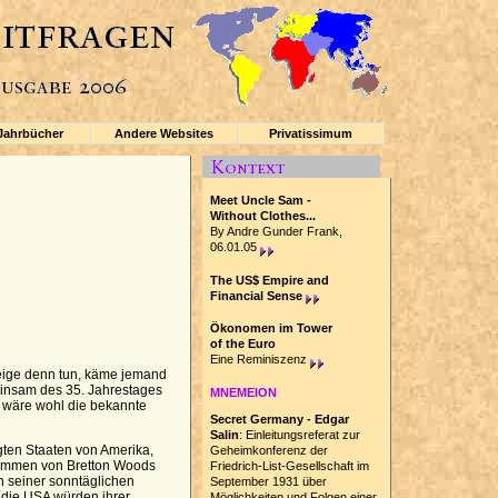
Jahrbücher
Andere Websites
Privatissimum
Meet Uncle Sam -
Without Clothes...
By Andre Gunder Frank,
06.01.05
The US$ Empire and
Financial Sense
Ökonomen im Tower
of the Euro
Eine Reminiszenz
eige denn tun, käme jemand
einsam des 35. Jahrestages
MNEMEION
 wäre wohl die bekannte
Secret Germany - Edgar
Salin
: Einleitungsreferat zur
gten Staaten von Amerika,
Geheimkonferenz der
kommen von Bretton Woods
Friedrich-List-Gesellschaft im
n seiner sonntäglichen
September 1931 über
, die USA würden ihrer
Möglichkeiten und Folgen einer