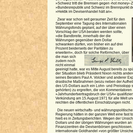
»Schweiz tritt die Bremsen gegen ›hot money‹-Z
»Bundesrepublik und Schweiz im Brennpunkt d
»Hektik im Devisenhandel hält an«.
Zwar war schon seit geraumer Zeit für den
September eine Tagung des Internationalen
Währungsfonds geplant, auf der über einen
Vorschlag der USA beraten werden sollte,
»die Bandbreite, innerhalb der die
Währungen gegenüber dem Dollar
schwanken dürfen, von bisher ein auf drei
Prozent beiderseits der Paritäten zu
erweitern«, doch für solche Reförmchen,
über
die man sich
zudem noch
nicht einmal
geeinigt hatte, war es Mitte August bereits zu sp
der Situation blieb Präsident Nixon nichts ande
seines Beraters Paul A. Volcker und anderer Ex
drastische Maßnahmen (wozu neben der Aufhebu
des US-Dollars auch ein Lohn- und Preisstopp 
gehörten) zu ergreifen, die von Kommentatoren 
»Jahrhundertvertragsbruch der USA« qualifiziert
Verkündung am 15.August 1971 für alle Welt un
reichten die öffentlichen Einschätzungen nicht.
Die neuen wirtschafts- und währungspolitisc
Regierung hätten in der ganzen Welt eine fast t
hieß es in Zeitungsberichten. Wegen der Unsich
Dollars und der übrigen Währungen wurden an 
Finanzzentren die Devisenbörsen geschlossen.
internationale Goldhandel »von größter Unsicher