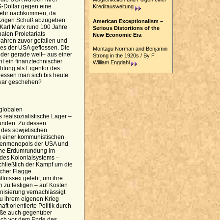
-Dollar gegen eine
Kreditausweitung
 mehr nachkommen, da
einzigen Schuß abzugeben
American Exceptionalism –
 Karl Marx rund 100 Jahre
Serious Distortions of the
nalen Proletariats
New Economic Era
Jahren zuvor gefallen und
es der USA geflossen. Die
Montagu Norman and Benjamin
der gerade weil– aus einer
Strong in the 1920s / By F.
ht ein finanztechnischer
William Engdahl
htung als Eigentor des
 dessen man sich bis heute
 war geschehen?
 globalen
realsozialistische Lager –
unden. Zu dessen
 des sowjetischen
g einer kommunistischen
benmonopols der USA und
iche Erdumrundung im
 des Kolonialsystems –
schließlich der Kampf um die
cher Flagge.
tnisse« gelebt, um ihre
h zu festigen – auf Kosten
rnisierung vernachlässigt
zu ihrem eigenen Krieg
ft orientierte Politik durch
ße auch gegenüber
noch vor dem Ende des