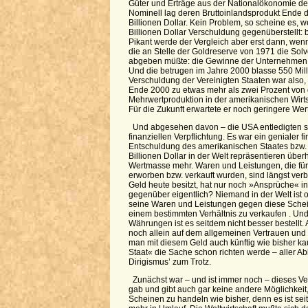
Güter und Erträge aus der Nationalökonomie de
Nominell lag deren Bruttoinlandsprodukt Ende 
Billionen Dollar. Kein Problem, so scheine es, 
Billionen Dollar Verschuldung gegenüberstellt:
Pikant werde der Vergleich aber erst dann, wen
die an Stelle der Goldreserve von 1971 die Sol
abgeben müßte: die Gewinne der Unternehmen 
Und die betrugen im Jahre 2000 blasse 550 Mill
Verschuldung der Vereinigten Staaten war also, 
Ende 2000 zu etwas mehr als zwei Prozent von 
Mehrwertproduktion in der amerikanischen Wirts
Für die Zukunft erwartete er noch geringere Wer
Und abgesehen davon – die USA entledigten si
finanziellen Verpflichtung. Es war ein genialer f
Entschuldung des amerikanischen Staates bzw. 
Billionen Dollar in der Welt repräsentieren übe
Wertmasse mehr. Waren und Leistungen, die für
erworben bzw. verkauft wurden, sind längst ver
Geld heute besitzt, hat nur noch »Ansprüche« 
gegenüber eigentlich? Niemand in der Welt ist od
seine Waren und Leistungen gegen diese Schein
einem bestimmten Verhältnis zu verkaufen . Und
Währungen ist es seitdem nicht besser bestellt. 
noch allein auf dem allgemeinen Vertrauen und 
man mit diesem Geld auch künftig wie bisher ka
Staat« die Sache schon richten werde – aller A
Dirigismus’ zum Trotz.
Zunächst war – und ist immer noch – dieses V
gab und gibt auch gar keine andere Möglichkeit,
Scheinen zu handeln wie bisher, denn es ist se