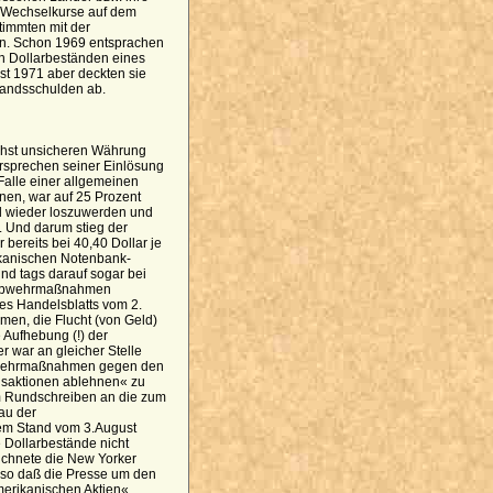
 Wechselkurse auf dem
timmten mit der
in. Schon 1969 entsprachen
n Dollarbeständen eines
st 1971 aber deckten sie
slandsschulden ab.
öchst unsicheren Währung
rsprechen seiner Einlösung
Falle einer allgemeinen
en, war auf 25 Prozent
ll wieder loszuwerden und
. Und darum stieg der
r bereits bei 40,40 Dollar je
ikanischen Notenbank-
und tags darauf sogar bei
d Abwehrmaßnahmen
es Handelsblatts vom 2.
en, die Flucht (von Geld)
 Aufhebung (!) der
r war an gleicher Stelle
 Abwehrmaßnahmen gegen den
nsaktionen ablehnen« zu
m Rundschreiben an die zum
au der
dem Stand vom 3.August
 Dollarbestände nicht
eichnete die New Yorker
 so daß die Presse um den
merikanischen Aktien«,