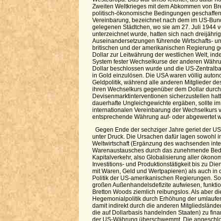
Zweiten Weltkrieges mit dem Abkommen von Br
politisch-ökonomische Bedingungen geschaffen
Vereinbarung, bezeichnet nach dem im US-Bu
gelegenen Städtchen, wo sie am 27. Juli 1944 
unterzeichnet wurde, hatten sich nach dreijähr
Auseinandersetzungen führende Wirtschafts- u
britischen und der amerikanischen Regierung g
Dollar zur Leitwährung der westlichen Welt, in
System fester Wechselkurse der anderen Wäh
Dollar beschlossen wurde und die US-Zentralbank
in Gold einzulösen. Die USA waren völlig auton
Geldpolitik, während alle anderen Mitglieder 
ihren Wechselkurs gegenüber dem Dollar durch
Devisenmarktinterventionen sicherzustellen hat
dauerhafte Ungleichgewichte ergäben, sollte i
internationalen Vereinbarung der Wechselkurs v
entsprechende Währung auf- oder abgewertet 
Gegen Ende der sechziger Jahre geriet der U
unter Druck. Die Ursachen dafür lagen sowohl i
Weltwirtschaft (Ergänzung des wachsenden inte
Warenaustausches durch das zunehmende Bedü
Kapitalverkehr, also Globalisierung aller ökon
Investitions- und Produktionstätigkeit bis zu Di
mit Waren, Geld und Wertpapieren) als auch in d
Politik der US-amerikanischen Regierungen. S
großen Außenhandelsdefizite aufwiesen, funkti
Bretton Woods ziemlich reibungslos. Als aber d
Hegemonialpolitik durch Erhöhung der umlauf
damit indirekt durch die anderen Mitgliedsländ
die auf Dollarbasis handelnden Staaten) zu fina
der US-Währung überschwemmt. Die angeschlo