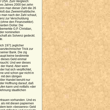
r USA. Zum Vergleich:
des Jahres 2000 bei zehn
wenn man dieser Zahl die 26
 bloß das Zweieinhalbfache.
n man nach der Zahl schaut,
venz zur Verschuldung
(ohne den Finanzsektor).
iarden Dollar. Die
bemerkte G.P. Christian,
der nominellen
chaft als Solvenz gedeckt.
te.
ch 1971 jeglicher
inanztechnischer Trick zur
seiner Bank. Die zig
rhaupt keine bestimmte
 dieses Geld einmal
braucht. Und wer dieses
in der Hand. Aber wem
er hat sich verpflichtet,
e und schon gar nicht in
 mit den übrigen
Aller Handel beruht nur
der Hoffnung darauf, daß
ufen kann und notfalls »der
blehnung staatlichen
ertrauen vorhanden. Und es
 als mit diesen papiernen
itdem kein »besseres« Geld