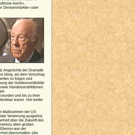
uflüsse durch«,
er Devisenmärkte« oder
ät. Angesichts der Dramatik
res übrig, als dem Vorschlag
perten zu folgen und
ng der Goldkonvertibilität
sowie Handelsrestriktionen
als
 wurden und bis zu ihrer
denkbar waren. Viel weiter
hen Maßnahmen der US-
otale Verwirrung ausgelöst,
erheit über die Zukunft des
nahezu allen großen
 Ebenso war der
heit überschattet« (die