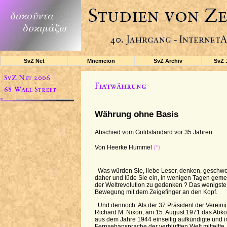
SvZ Net
Mnemeion
SvZ Archiv
SvZ 
Währung ohne Basis
Abschied vom Goldstandard vor 35 Jahren
Von Heerke Hummel
(*)
Was würden Sie, liebe Leser, denken, geschw
daher und lüde Sie ein, in wenigen Tagen gem
der Weltrevolution zu gedenken ? Das wenigste
Bewegung mit dem Zeigefinger an den Kopf.
Und dennoch: Als der 37.Präsident der Vereini
Richard M. Nixon, am 15. August 1971 das Ab
aus dem Jahre 1944 einseitig aufkündigte und i
Fernsehansprache der verblüfften Welt mitteilte