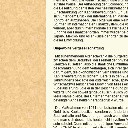
mehr in Umlauf. Die Weltwirtschaft mußte sich d
auf ihre Weise. Der Aufhebung der Golddeckung 
die Beseitigung der festen Wechselkursrelation
Einschränkung von Kapitalbewegungen. Ein L
sich unter dem Druck der internationalen Märkt
Kontrollen aufzuheben. Die Folge war eine Reih
Stürmen im internationalen Finanzsystem, die vo
wurden, aber durch internationale staatliche Ab
Eingriffe der Finanzbehörden immer wieder bei
Japan-, Mexiko- und Asien-Krise gehörten zu de
dieser Entwicklung.
Ungewollte Vergesellschaftung
Mit zunehmendem Alter schwankt die bürgerli
zwischen dem Bedürfnis, der Freiheit der priva
Grenzen zu setzen, also die staatliche Einflußna
beschränken, und dem Verlangen, sich ihrer ge
darum geht, die ökonomischen Verhältnisse und 
Kapitalverwertung zu sichern. Bereits in den 20
Jahrhunderts beklagte der österreichische, spät
Wirtschaftswissenschaftler Ludwig von Mises 
»Sozialisierung«, die er in der Beschneidung p
witterte und die soweit ginge, daß schließlich 
leere Name bliebe, der Unternehmer aber auf di
beteiligten Angestellten herabgedrückt würde.
Die Maßnahmen von 1971 nun betrafen nicht nu
Geld- bzw. Kapitalbesitzer, sondern veränderte
Sachverhalte und Beziehungen, auch wenn dies 
und man sich dessen bis heute nicht in volle
sein scheint. Denn mit der endgültigen Verwand
Ware (Gold) in ein reines Arbeitszertifikat wur