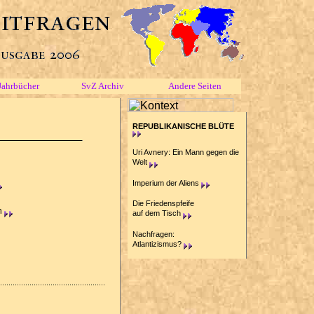
Jahrbücher
SvZ Archiv
Andere Seiten
REPUBLIKANISCHE BLÜTE
Uri Avnery: Ein Mann gegen die
Welt
Imperium der Aliens
Die Friedenspfeife
n
auf dem Tisch
Nachfragen:
Atlantizismus?