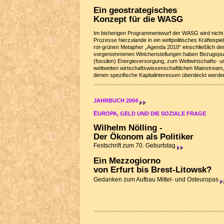
Ein geostrategisches
Konzept für die WASG
Im bisherigen Programmentwurf der WASG wird nicht e
Prozesse hierzulande in ein weltpolitisches Kräftespiel
rot-grünen Metapher „Agenda 2010“ einschließlich de
vorgenommenen Weichenstellungen haben Bezugspunk
(fossilen) Energieversorgung, zum Weltwirtschafts-
weltweiten wirtschaftswissenschaftlichen Mainstream, 
denen spezifische Kapitalinteressen überdeckt werde
JAHRBUCH 2004
E
UROPA, GELD UND DIE SOZIALE FRAGE
Wilhelm Nölling -
Der Ökonom als Politiker
Festschrift zum 70. Geburtstag
Ein Mezzogiorno
von Erfurt bis Brest-Litowsk?
Gedanken zum Aufbau Mittel- und Osteuropas