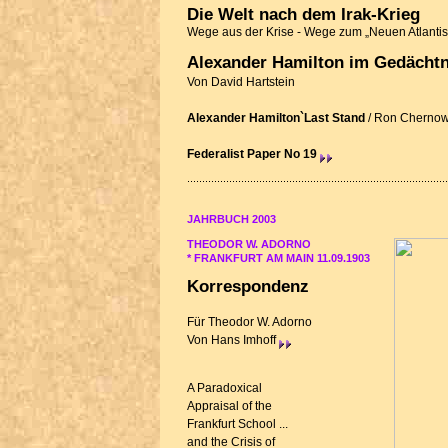
Die Welt nach dem Irak-Krieg
Wege aus der Krise - Wege zum „Neuen Atlanti
Alexander Hamilton im Gedächtn
Von
David Hartstein
Alexander Hamilton`Last Stand
/ Ron Cherno
Federalist Paper No 19
JAHRBUCH 2003
THEODOR W. ADORNO
* FRANKFURT AM MAIN 11.09.1903
Korrespondenz
Für Theodor W. Adorno
Von Hans Imhoff
A Paradoxical
Appraisal of the
Frankfurt School ...
and the Crisis of