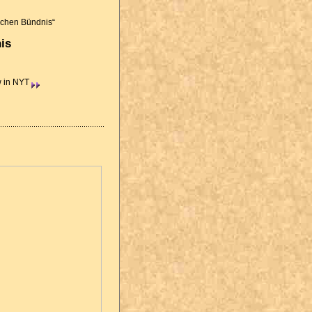
schen Bündnis“
is
w in NYT