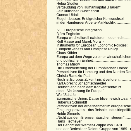
Helga Stodter
Vergeudung von Humankapital „Frauen“
- ein kritischer Zwischenruf.....................................
Gunnar Uldall
Es geht besser: Erfolgreicher Kurswechsel
in der Hamburger Arbeits-Marktpolitik.....................
IV. Europaische Integration
Björn Engholm
Europa wird kulturell existieren - oder nicht............
Rolf Hasse und Marek Mora -
Instruments for European Economic Policies:
Competitiveness and Enterprise Policy....................
Claus Köhler
Europa auf dem Wege zu einer wirtschaftliche
und politischen Einheit............................................
Thomas Mirow
Die Osterweiterung der Europäischen Union:
Perspektiven für Hamburg und den Norden Deuts
Christa Randzio-Plath
Noch ist Europas Zukunft nicht verloren..................
Karl Albrecht Schachtschneider
Deutschland nach dem Konventsentwurf
einer ,,Verfassung für Europa“. ..............................
Wolf Schäfer
Europäische Union: Dat se bliven ewich tosa
Hubertus Schmoldt
Perspektiven der Arbeitnehmer im europäisch
Einigungsprozess - das Beispiel Industriepolitik......
Heide Simonis
„Nicht aus dem Bremserhäuschen steuern“..............
Hans Tietmeyer
Der Bericht der Werner-Gruppe von 1970
und der Bericht der Delors-Gruppe von 1989 - e