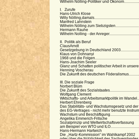
Wilhelm Nölling-Politiker und Ökonom......................
I. Zurufe
Hans-Ulrich Klose
Willy Nölling,damals.................................................
Manfred Lahnstein
Wilhelm Nölling zum Siebzigsten..............................
Hermann Rauhe
Wilhelm Nolling - der Anreger...................................
II. Politik als Beruf
ClausArndt
Gesetzgebung in Deutschland 2003.........................
Klaus von Dohnanyi
1968 und die Folgen................................................
Hans-Joachim Seeler
Glanz und Schatten politischer Arbeit in unserer Zeit
Henning Voscherau
Die Zukunft des deutschen Föderalismus..................
III. Die soziale Frage
Norbert Blüm
Die Zukunft des Sozialstaates..................................
Wolfgang Clement
Wktschafts- und Arbeitsmarktpolitik im Wandel.........
Herbert Ehrenberg
Das Stabilitäts- und Wachstumsgesetz und der 
des EG-Vertrages - nicht mehr benutzte Instrum
Wachstum und Beschäftigung..................................
Angelika Emmerich-Fritsche
Sozialprinzip und Weltwirtschaftsverfassung
am Beispiel von WTO und ILO.................................
Hans-Hermann Hartwich
Die ,,Hartz-Kommission“ im Wahlkampf 2002
oder über die Nützlichkeit des Sachverstandes fu