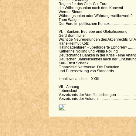
Joachim Starbatty
Regeln fur das Club-Gut Euro -
die Währungsunion nach dem Konvent....................
Werner Steuer
Währungsunion oder Währungswettbewerb? ...........
Then Waigel
Der Euro im politischen Kontext..............................
VI. Banken, Betriebe und Globalisierung
Gerd Bornmüller
Wichtige Neuregelungen des Aktienrechts für Auf
Hans-Helmut Kotz
Ratingagenturen - überforderte Ephoren? ..............
Katherine Nölling und Philip Nölling
Deutschlands Banken in der Krise - eine Analy
Deutschen Bankensektors nach der Einführung d
Karl-Ernst Schenk
Finanzielle Netzwerke: Die Evolution
und Durchsetzung von Standards............................
Inhaltsverzeichnis XXIII
VII. Anhang
Lebenslauf..............................................................
Verzeichnis der Veröffentlichungen .......................
Verzeichnis der Autoren. .......................................