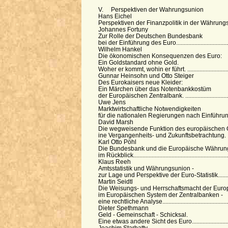
V. Perspektiven der Wahrungsunion
Hans Eichel
Perspektiven der Finanzpolitik in der Währungsuni
Johannes Fortuny
Zur Rolle der Deutschen Bundesbank
bei der Einführung des Euro...................................
Wilhelm Hankel
Die ökonomischen Konsequenzen des Euro:
Ein Goldstandard ohne Gold.
Woher er kommt, wohin er führt. ............................
Gunnar Heinsohn und Otto Steiger
Des Eurokaisers neue Kleider:
Ein Märchen über das Notenbankkostüm
der Europäischen Zentralbank. ..............................
Uwe Jens
Marktwirtschaftliche Notwendigkeiten
für die nationalen Regierungen nach Einführung 
David Marsh
Die wegweisende Funktion des europäischen 
ine Vergangenheits- und Zukunftsbetrachtung. .......
Karl Otto Pöhl
Die Bundesbank und die Europäische Währun
im Rückblick............................................................
Klaus Reeh
Amtsstatistik und Währungsunion -
zur Lage und Perspektive der Euro-Statistik............
Martin Seidtl
Die Weisungs- und Herrschaftsmacht der Euro
im Europäischen System der Zentralbanken -
eine rechtliche Analyse...........................................
Dieter Spethmann
Geld - Gemeinschaft - Schicksal.
Eine etwas andere Sicht des Euro...........................