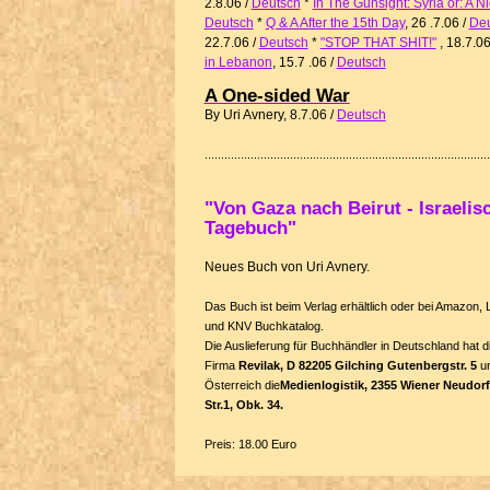
2.8.06 /
Deutsch
*
In The Gunsight: Syria or: A Ni
Deutsch
*
Q & A After the 15th Day
, 26 .7.06 /
Deu
22.7.06
/
Deutsch
*
"STOP THAT SHIT!"
, 18.7.06
in Lebanon
, 15.7 .06
/
Deutsch
A One-sided War
By Uri Avnery, 8.7.06 /
Deutsch
"Von Gaza nach Beirut - Israelis
Tagebuch"
Neues Buch von Uri Avnery.
Das Buch ist beim Verlag erhältlich oder bei Amazon, L
und KNV Buchkatalog.
Die Auslieferung für Buchhändler in Deutschland hat d
Firma
Revilak, D 82205 Gilching Gutenbergstr. 5
un
Österreich die
Medienlogistik, 2355 Wiener Neudorf 
Str.1, Obk. 34.
Preis: 18.00 Euro