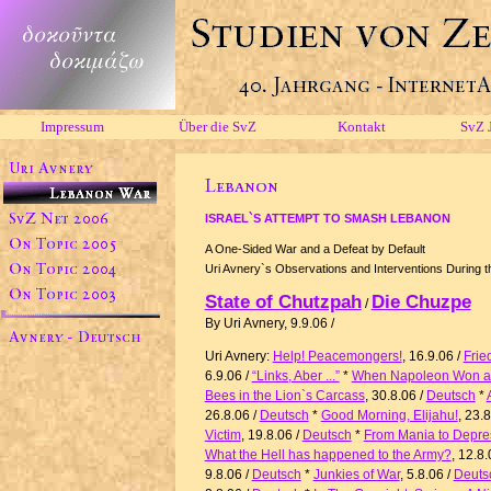
Impressum
Über die SvZ
Kontakt
SvZ 
ISRAEL`S ATTEMPT TO SMASH LEBANON
A One-Sided War and a Defeat by Default
Uri Avnery`s Observations and Interventions During 
State of Chutzpah
Die Chuzpe
/
By Uri Avnery, 9.9.06 /
Uri Avnery:
Help! Peacemongers!
, 16.9.06
/
Frie
6.9.06 /
“Links, Aber ...”
*
When Napoleon Won at
Bees in the Lion`s Carcass
, 30.8.06 /
Deutsch
*
26.8.06 /
Deutsch
*
Good Morning, Elijahu!
, 23.
Victim
, 19.8.06 /
Deutsch
*
From Mania to Depre
What the Hell has happened to the Army?
, 12.8.
9.8.06
/
Deutsch
*
Junkies of War
,
5.8.06 /
Deuts