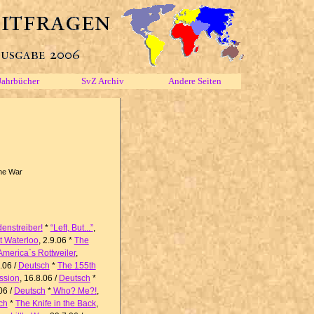
Jahrbücher
SvZ Archiv
Andere Seiten
the War
denstreiber!
*
“Left, But...”
,
 Waterloo
, 2.9.06 *
The
America`s Rottweiler
,
8.06 /
Deutsch
*
The 155th
ssion
, 16.8.06 /
Deutsch
*
06 /
Deutsch
*
Who? Me?!
,
ch
*
The Knife in the Back
,