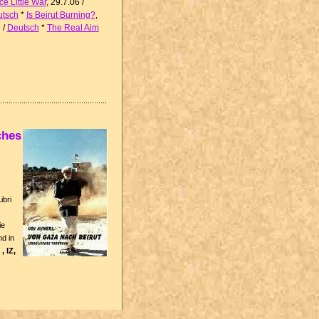
ce Little War
, 29.7.06 /
tsch
*
Is Beirut Burning?
,
 /
Deutsch
*
The Real Aim
ches
ibri
ie
d in
, IZ,