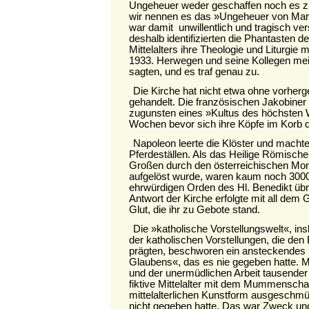
Ungeheuer weder geschaffen noch es z
wir nennen es das »Ungeheuer von Mari
war damit unwillentlich und tragisch v
deshalb identifizierten die Phantasten d
Mittelalters ihre Theologie und Liturgi
1933. Herwegen und seine Kollegen mei
sagten, und es traf genau zu.
Die Kirche hat nicht etwa ohne vorher
gehandelt. Die französischen Jakobiner 
zugunsten eines »Kultus des höchsten
Wochen bevor sich ihre Köpfe im Korb de
Napoleon leerte die Klöster und macht
Pferdeställen. Als das Heilige Römische
Großen durch den österreichischen Mon
aufgelöst wurde, waren kaum noch 300
ehrwürdigen Orden des Hl. Benedikt übr
Antwort der Kirche erfolgte mit all dem 
Glut, die ihr zu Gebote stand.
Die »katholische Vorstellungswelt«, i
der katholischen Vorstellungen, die den
prägten, beschworen ein ansteckendes »
Glaubens«, das es nie gegeben hatte. Mi
und der unermüdlichen Arbeit tausende
fiktive Mittelalter mit dem Mummenscha
mittelalterlichen Kunstform ausgeschmüc
nicht gegeben hatte. Das war Zweck und