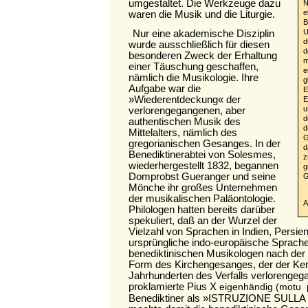
umgestaltet. Die Werkzeuge dazu
N
waren die Musik und die Liturgie.
e
B
Nur eine akademische Disziplin
U
d
wurde ausschließlich für diesen
d
besonderen Zweck der Erhaltung
m
einer Täuschung geschaffen,
e
nämlich die Musikologie. Ihre
g
Aufgabe war die
E
»Wiederentdeckung« der
E
verlorengegangenen, aber
u
d
authentischen Musik des
d
Mittelalters, nämlich des
G
gregorianischen Gesanges. In der
d
Benediktinerabtei von Solesmes,
z
wiederhergestellt 1832, begannen
g
Domprobst Gueranger und seine
G
Mönche ihr großes Unternehmen
der musikalischen Paläontologie.
A
Philologen hatten bereits darüber
spekuliert, daß an der Wurzel der
Vielzahl von Sprachen in Indien, Persi
ursprüngliche indo-europäische Sprache
benediktinischen Musikologen nach der 
Form des Kirchengesanges, der der Ken
Jahrhunderten des Verfalls verlorengeg
proklamierte Pius X
eigenhändig (motu 
Benediktiner als »ISTRUZIONE SULL