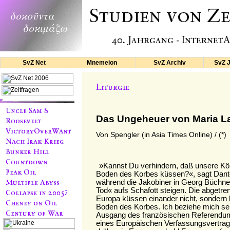
SvZ Net
Mnemeion
SvZ Archiv
SvZ 
Das Ungeheuer von Maria L
Von Spengler (in Asia Times Online) /
(*)
»Kannst Du verhindern, daß unsere Kö
Boden des Korbes küssen?«, sagt Dan
während die Jakobiner in Georg Büchn
Tod« aufs Schafott steigen. Die abgetre
Europa küssen einander nicht, sondern 
Boden des Korbes. Ich beziehe mich se
Ausgang des französischen Referendum
eines Europäischen Verfassungsvertrage