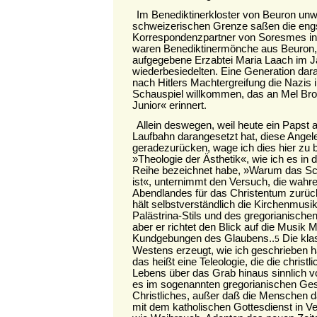
Im Benediktinerkloster von Beuron unw
schweizerischen Grenze saßen die eng
Korrespondenzpartner von Soresmes in
waren Benediktinermönche aus Beuron, 
aufgegebene Erzabtei Maria Laach im J
wiederbesiedelten. Eine Generation dar
nach Hitlers Machtergreifung die Nazis 
Schauspiel willkommen, das an Mel Br
Junior« erinnert.
Allein deswegen, weil heute ein Papst a
Laufbahn darangesetzt hat, diese Angel
geradezurücken, wage ich dies hier zu b
»Theologie der Ästhetik«, wie ich es in d
Reihe bezeichnet habe, »Warum das Sc
ist«, unternimmt den Versuch, die wahr
Abendlandes für das Christentum zurü
hält selbstverständlich die Kirchenmusik
Palästrina-Stils und des gregorianische
aber er richtet den Blick auf die Musik
Kundgebungen des Glaubens..
Die kla
5
Westens erzeugt, wie ich geschrieben hab
das heißt eine Teleologie, die die christ
Lebens über das Grab hinaus sinnlich vo
es im sogenannten gregorianischen Ge
Christliches, außer daß die Menschen d
mit dem katholischen Gottesdienst in Ve