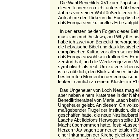
Die Wahl Benedikts XVI zum Papst soll
dieser Tendenzen nicht unterschätzt we
Jahres vor seiner Wahl äußerte er sich
Aufnahme der Türkei in die Europäisch
daß Europa sein kulturelles Erbe aufgibt
In den ersten beiden Folgen dieser Beit
, and
musicians and the Jews
Why the bea
habe ich zwei von Benedikt hervorgehob
die hebräische Bibel und das klassische
europäischen Kultur, vor allem seiner M
daß Europa sowohl sein kulturelles Erb
zerstört hat, und die Werkzeuge zum W
symbolisch als real. Um zu verstehen 
ist es nützlich, den Blick auf einen bes
bestimmten Moment in der europäische
lenken, nämlich zu einem Kloster im Rh
Das Ungeheuer von Loch Ness mag ei
aber neben einem Kratersee in der Nähe 
Benediktinerabtei von Maria Laach befind
Ungeheuer gelebt. An diesem Ort vollzog
maßgebender Flügel der Institution, die 
geschaffen hatte, die neue Nazibarbarei
Laachs Abt Ildefons Herwegen stellte 19
Macht übernommen hatte, fest: »Lasse
Herzen ›Ja‹ sagen zur neuen totalen St
einer Inkarnation der Kirche gleichkommt