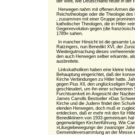
der Welt, wie Deutschland heute in der Po
Herwegen nahm mit offenen Armen die
Reichstheologie oder die Theologie des
, zusammen mit einer Gruppe prominent
katholischer Theologen, die in Hitler »ein
Gegenrevolution gegen (die französisch
1789« sahen.
In mancher Hinsicht ist die gesamte L
Ratzingers, nun Benedikt XVI, der Zur
Wiedergutmachung dieses verheerenden
den auch Herwegen selber erkannte, als 
ausbreitete.
Linkskatholiken haben eine kleine Indus
Behauptung eingerichtet, daß der konser
Kirche Verbindungen zu Hitler hatte. J
gegen Pius XII, den unglückseligen Paps
geschleudert, um ihn einer schwereren 
Furchtsamkeit im Angesicht der Nazibes
James Carrolls Bestseller »Das Schwert
Kirche und die Juden« findet den Schur
elenden Herwegen, doch muß er zugleic
entdecken, daß er mehr mit den für Hi
Benediktinern von 1933 gemeinsam hat a
gegenwärtigen Kirchenführung. Wie Carrol
»Liturgiebewegung« der zwanziger Jahre
Gemeindeversammlung an der Messe ein