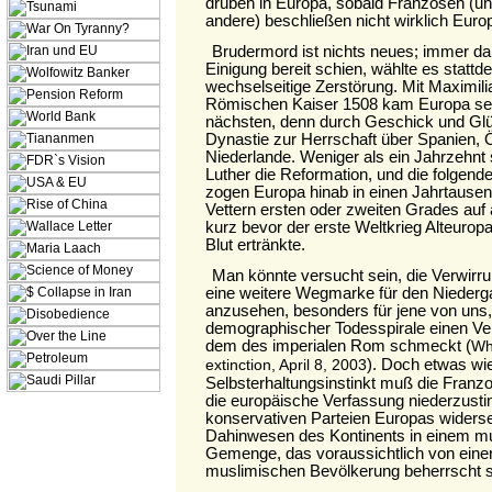
drüben in Europa, sobald Franzosen (un
andere) beschließen nicht wirklich Euro
Brudermord ist nichts neues; immer d
Einigung bereit schien, wählte es stattd
wechselseitige Zerstörung. Mit Maximil
Römischen Kaiser 1508 kam Europa sei
nächsten, denn durch Geschick und Gl
Dynastie zur Herrschaft über Spanien, Ö
Niederlande. Weniger als ein Jahrzehnt
Luther die Reformation, und die folgend
zogen Europa hinab in einen Jahrtause
Vettern ersten oder zweiten Grades auf
kurz bevor der erste Weltkrieg Alteurop
Blut ertränkte.
Man könnte versucht sein, die Verwirru
eine weitere Wegmarke für den Nieder
anzusehen, besonders für jene von uns,
demographischer Todesspirale einen Ver
dem des imperialen Rom schmeckt (
Wh
). Doch etwas wi
extinction, April 8, 2003
Selbsterhaltungsinstinkt muß die Franz
die europäische Verfassung niederzust
konservativen Parteien Europas widers
Dahinwesen des Kontinents in einem mul
Gemenge, das voraussichtlich von ein
muslimischen Bevölkerung beherrscht s