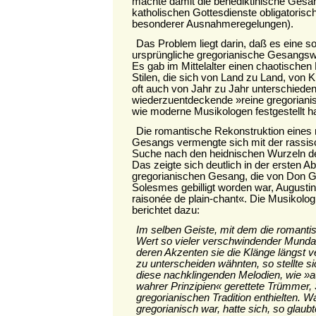
machte damit die benediktinische Gesan
katholischen Gottesdienste obligatorisch
besonderer Ausnahmeregelungen).
Das Problem liegt darin, daß es eine s
ursprüngliche gregorianische Gesangsw
Es gab im Mittelalter einen chaotischen
Stilen, die sich von Land zu Land, von K
oft auch von Jahr zu Jahr unterschieden
wiederzuentdeckende »reine gregorianis
wie moderne Musikologen festgestellt h
Die romantische Rekonstruktion eines
Gesangs vermengte sich mit der rassisc
Suche nach den heidnischen Wurzeln de
Das zeigte sich deutlich in der ersten 
gregorianischen Gesang, die von Don 
Solesmes gebilligt worden war, Augusti
raisonée de plain-chant«. Die Musikolog
berichtet dazu:
Im selben Geiste, mit dem die romanti
Wert so vieler verschwindender Mundar
deren Akzenten sie die Klänge längst 
zu unterscheiden wähnten, so stellte si
diese nachklingenden Melodien, wie »
wahrer Prinzipien« gerettete Trümmer,
gregorianischen Tradition enthielten. W
gregorianisch war, hatte sich, so glaubte