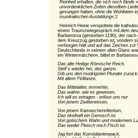
Reinheit erhalten, die sich noch fände »
unvordenklichen Zeiten dieselben Lied
gesungen haben, ohne die Wohltaten ir
musikalischen Ausbildung«.
2
Heinrich Heine verspottete die katholi
einem Traumzwiegespräch mit dem deu
Barbarossa (gestorben 1190), der nach 
dem Kreuzzug gestorben ist, sondern si
verborgen hält und auf das Zeichen zur 
Deutschlands in seinem alten Glanz war
ein Wintermärchen«, bittet er Barbaross
Das alte Heilige Römische Reich,
Stell`s wieder her, das ganze,
Gib uns den modrigsten Plunder zurück
Mit allem Firlifanze.
Das Mittelalter, immerhin,
Das wahre, wie es gewesen,
Ich will es ertragen - erlöse uns nur
Von jenem Zwitterwesen,
Von jenem Kamaschenrittertum,
Das ekelhaft ein Gemisch ist
Von gotischem Wahn und modernem Lu
Das weder Fleisch noch Fisch ist.
Jag fort das Komödiantenpack,