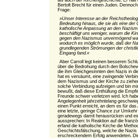
Bertolt Brecht für einen Juden. Dennoch st
Frage:
»Unser Interesse an der Reichstheologi
Bedeutung hinaus, die sie als eine der 
katholische Anpassung an den Nazismu
beschäftigt uns weniger, warum die Kir
gegen den Nazismus unvermögend war,
wodurch es möglich wurde, daß der Na
grundlegenden Strömungen der christli
Eingang fand.«
Aber Carroll legt keinen besseren Sch
über die Bedrohung durch den Bolsch
die ihm Gleichgesinnten den Nazis in die
hat es versäumt, eine zwingende Verbin
dem Nazismus und der Kirche zu ziehen
solche Verbindung aufzeigen und bin mir
bewußt, daß diese Enthüllung die Empfind
Freunde schwer verletzen wird. Ich hab
Angelegenheit jahrzehntelang geschwieg
einen Punkt erreicht, an dem es für da
eine letzte, geringe Chance zur Umkehr g
geradewegs damit herausrücken und es 
aussprechen: In Reaktion auf die franzö
erfand die katholische Kirche die Metho
Geschichtsfälschung, welche die Nazis 
erschreckendem Erfolg anwendeten. Die