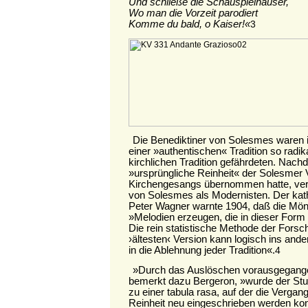
Und schließe die Schauspielhäuser,
Wo man die Vorzeit parodiert
Komme du bald, o Kaiser!«
3
Die Benediktiner von Solesmes waren 
einer »authentischen« Tradition so radikal
kirchlichen Tradition gefährdeten. Nach
»ursprüngliche Reinheit« der Solesmer 
Kirchengesangs übernommen hatte, verw
von Solesmes als Modernisten. Der kat
Peter Wagner warnte 1904, daß die Mö
»Melodien erzeugen, die in dieser Form
Die rein statistische Methode der Fors
›ältesten‹ Version kann logisch ins an
in die Ablehnung jeder Tradition«.
4
»Durch das Auslöschen vorausgegange
bemerkt dazu Bergeron, »wurde der Stu
zu einer tabula rasa, auf der die Vergange
Reinheit neu eingeschrieben werden ko