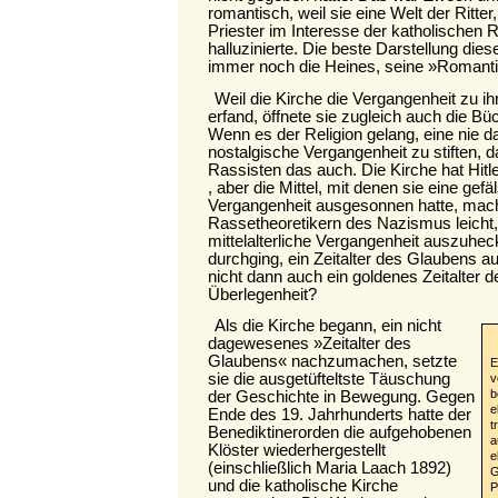
romantisch, weil sie eine Welt der Ritte
Priester im Interesse der katholischen 
halluzinierte. Die beste Darstellung dies
immer noch die Heines, seine »Romant
Weil die Kirche die Vergangenheit zu 
erfand, öffnete sie zugleich auch die B
Wenn es der Religion gelang, eine nie
nostalgische Vergangenheit zu stiften, 
Rassisten das auch. Die Kirche hat Hitl
, aber die Mittel, mit denen sie eine gefäl
Vergangenheit ausgesonnen hatte, mac
Rassetheoretikern des Nazismus leicht,
mittelalterliche Vergangenheit auszuhe
durchging, ein Zeitalter des Glaubens 
nicht dann auch ein goldenes Zeitalter d
Überlegenheit?
Als die Kirche begann, ein nicht
dagewesenes »Zeitalter des
Glaubens« nachzumachen, setzte
E
sie die ausgetüfteltste Täuschung
v
der Geschichte in Bewegung. Gegen
b
e
Ende des 19. Jahrhunderts hatte der
t
Benediktinerorden die aufgehobenen
a
Klöster wiederhergestellt
e
(einschließlich Maria Laach 1892)
G
und die katholische Kirche
P