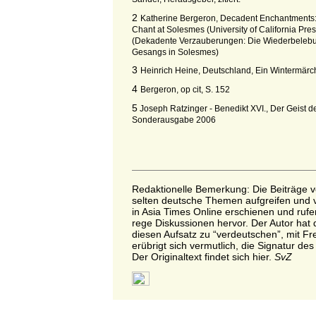
2
Katherine Bergeron, Decadent Enchantments:
Chant at Solesmes (University of California Pres
(Dekadente Verzauberungen: Die Wiederbelebu
Gesangs in Solesmes)
3
Heinrich Heine, Deutschland, Ein Wintermärc
4
Bergeron, op cit, S. 152
5
Joseph Ratzinger - Benedikt XVI., Der Geist de
Sonderausgabe 2006
Redaktionelle Bemerkung
: Die Beiträge v
selten deutsche Themen aufgreifen und va
in Asia Times Online erschienen und ruf
rege Diskussionen hervor. Der Autor hat
diesen Aufsatz zu “verdeutschen”, mit F
erübrigt sich vermutlich, die Signatur des
Der Originaltext findet sich hier
.
SvZ