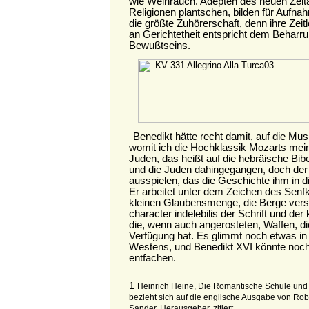
wie Weihrauch. Adepten des neuen Zeitalt
Religionen plantschen, bilden für Aufna
die größte Zuhörerschaft, denn ihre Zeit
an Gerichtetheit entspricht dem Beharr
Bewußtseins.
Benedikt hätte recht damit, auf die Mus
womit ich die Hochklassik Mozarts mein
Juden, das heißt auf die hebräische Bibe
und die Juden dahingegangen, doch der
ausspielen, das die Geschichte ihm in 
Er arbeitet unter dem Zeichen des Senfk
kleinen Glaubensmenge, die Berge verse
character indelebilis der Schrift und de
die, wenn auch angerosteten, Waffen, di
Verfügung hat. Es glimmt noch etwas in
Westens, und Benedikt XVI könnte noc
entfachen.
1
Heinrich Heine, Die Romantische Schule und 
bezieht sich auf die englische Ausgabe von Ro
Sander, Herausgeber, zitiert.