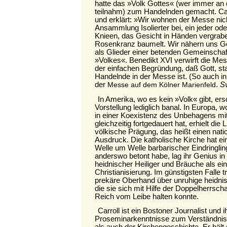
hatte das »Volk Gottes« (wer immer a
teilnahm) zum Handelnden gemacht. Car
und erklärt: »Wir wohnen der Messe nic
Ansammlung Isolierter bei, ein jeder ode
Knieen, das Gesicht in Händen vergrabe
Rosenkranz baumelt. Wir nähern uns Gott
als Glieder einer betenden Gemeinschaft
»Volkes«. Benedikt XVI verwirft die Me
der einfachen Begründung, daß Gott, sta
Handelnde in der Messe ist. (So auch in
der
.
S
Messe auf dem Kölner Marienfeld
In Amerika, wo es kein »Volk« gibt, ers
Vorstellung lediglich banal. In Europa, 
in einer Koexistenz des Unbehagens mit
gleichzeitig fortgedauert hat, erhielt die 
völkische Prägung, das heißt einen nati
Ausdruck. Die katholische Kirche hat ei
Welle um Welle barbarischer Eindringlin
anderswo betont habe, lag ihr Genius i
heidnischer Heiliger und Bräuche als ein
Christianisierung. Im günstigsten Falle t
prekäre Oberhand über unruhige heidnis
die sie sich mit Hilfe der Doppelherrsch
Reich vom Leibe halten konnte.
Carroll ist ein Bostoner Journalist und 
Proseminarkenntnisse zum Verständnis
als auch der Kirchengeschichte. Er hält